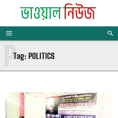
BhawalNews
P
Tag:
POLITICS