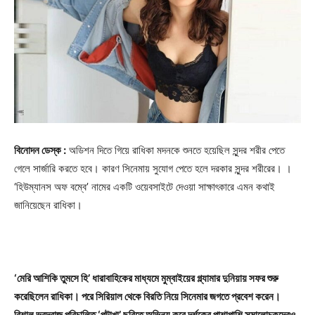
বিনোদন ডেস্ক :
অডিশন দিতে গিয়ে রাধিকা মদনকে শুনতে হয়েছিল সুন্দর শরীর পেতে
গেলে সার্জারি করতে হবে। কারণ সিনেমায় সুযোগ পেতে হলে দরকার সুন্দর শরীরের। ।
‘হিউম্যানস অফ বম্বে’ নামের একটি ওয়েবসাইটে দেওয়া সাক্ষাৎকারে এমন কথাই
জানিয়েছেন রাধিকা।
‘মেরি আশিকি তুমসে হি’ ধারাবাহিকের মাধ্যমে মুম্বাইয়ের গ্ল্যামার দুনিয়ায় সফর শুরু
করেছিলেন রাধিকা। পরে সিরিয়াল থেকে বিরতি নিয়ে সিনেমার জগতে প্রবেশ করেন।
বিশাল ভরদ্বাজ পরিচালিত ‘পটাখা’ ছবিতে অভিনয় করে দর্শকের পাশাপাশি সমালোচকদেরও