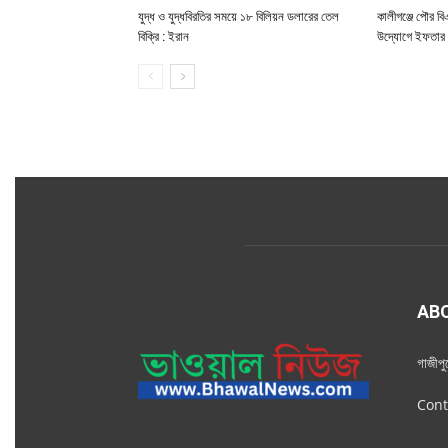
যুদ্ধ ও যুদ্ধবিরতির সময়ে ১৮ বিলিয়ন ডলারের তেল
কালীগঞ্জে পৌর ব
বিক্রি : ইরান
উদ্যোগে ইফতার ম
AB
গাজীপ
Cont