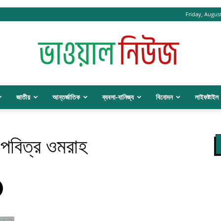
Friday, August
জাতীয়
আন্তর্জাতিক
ব্যবসা-বানিজ্য
বিনোদন
লাইফষ্টাইল
BhawalNews
ে পবিত্র ওমরাহ