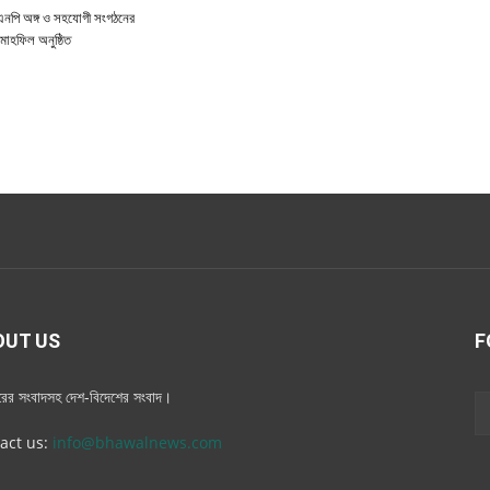
িএনপি অঙ্গ ও সহযোগী সংগঠনের
াহফিল অনুষ্ঠিত
OUT US
F
ুরের সংবাদসহ দেশ-বিদেশের সংবাদ।
act us:
info@bhawalnews.com