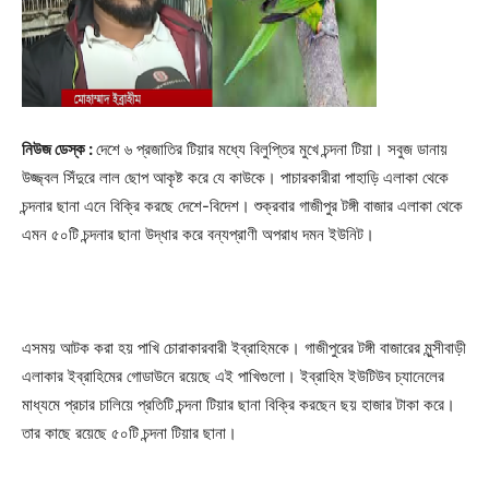
নিউজ ডেস্ক :
দেশে ৬ প্রজাতির টিয়ার মধ্যে বিলুপ্তির মুখে চন্দনা টিয়া। সবুজ ডানায়
উজ্জ্বল সিঁদুরে লাল ছোপ আকৃষ্ট করে যে কাউকে। পাচারকারীরা পাহাড়ি এলাকা থেকে
চন্দনার ছানা এনে বিক্রি করছে দেশে-বিদেশ। শুক্রবার গাজীপুর টঙ্গী বাজার এলাকা থেকে
এমন ৫০টি চন্দনার ছানা উদ্ধার করে বন্যপ্রাণী অপরাধ দমন ইউনিট।
এসময় আটক করা হয় পাখি চোরাকারবারী ইব্রাহিমকে। গাজীপুরের টঙ্গী বাজারের মুন্সীবাড়ী
এলাকার ইব্রাহিমের গোডাউনে রয়েছে এই পাখিগুলো। ইব্রাহিম ইউটিউব চ্যানেলের
মাধ্যমে প্রচার চালিয়ে প্রতিটি চন্দনা টিয়ার ছানা বিক্রি করছেন ছয় হাজার টাকা করে।
তার কাছে রয়েছে ৫০টি চন্দনা টিয়ার ছানা।