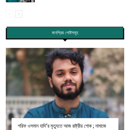
জনপ্রিয় পোষ্টসমূহ
শরিফ ওসমান হাদি’র মৃত্যুতে আজ রাষ্ট্রীয় শোক ; নামাজে